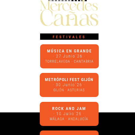
FESTIVALES
MÚSICA EN GRANDE
· 27 Junio´26 ·
TORRELAVEGA · CANTABRIA
METRÓPOLI FEST GIJÓN
· 30 Junio´26 ·
GIJÓN · ASTURIAS
ROCK AND JAM
· 10 Julio´26 ·
MÁLAGA · ANDALUCÍA