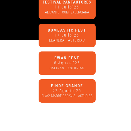
FESTIVAL CANTAUTORES
· 11 Julio´26 ·
ALICANTE · COM. VALENCIANA
BOMBASTIC FEST
· 17 Julio´26 ·
LLANERA · ASTURIAS
EWAN FEST
· 8 Agosto´26 ·
SALINAS · ASTURIAS
FINDE GRANDE
· 22 Agosto´26 ·
PLAYA MADRE CARAVIA · ASTURIAS